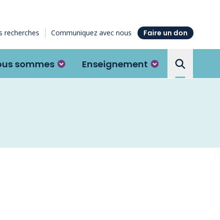
 recherches
Communiquez avec nous
Faire un don
ous sommes
Enseignement
Search the