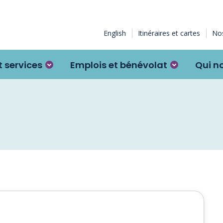
English
Itinéraires et cartes
Nos
 services
Emplois et bénévolat
Qui n