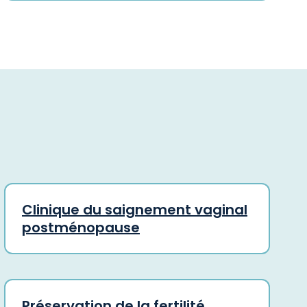
Clinique du saignement vaginal
postménopause
Préservation de la fertilité