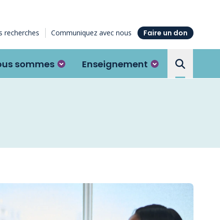
 recherches
Communiquez avec nous
Faire un don
ous sommes
Enseignement
Search the