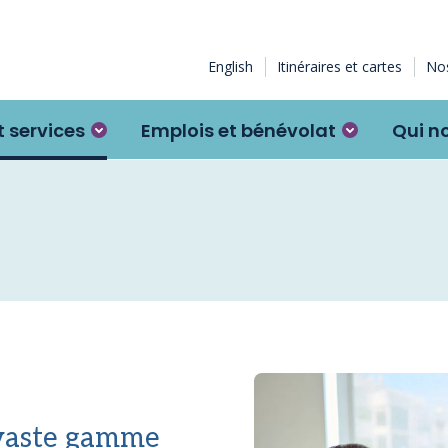
English
Itinéraires et cartes
Nos
 services
Emplois et bénévolat
Qui n
 vaste gamme