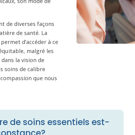
dicaux, son mode de
nt de diverses façons
atière de santé. La
s permet d’accéder à ce
équitable, malgré les
 dans la vision de
s soins de calibre
la compassion que nous
e de soins essentiels est-
rconstance?