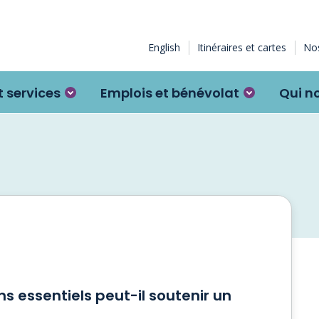
English
Itinéraires et cartes
Nos
 services
Emplois et bénévolat
Qui n
 essentiels peut-il soutenir un