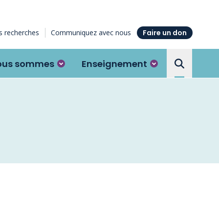
 recherches
Communiquez avec nous
Faire un don
ous sommes
Enseignement
Search the