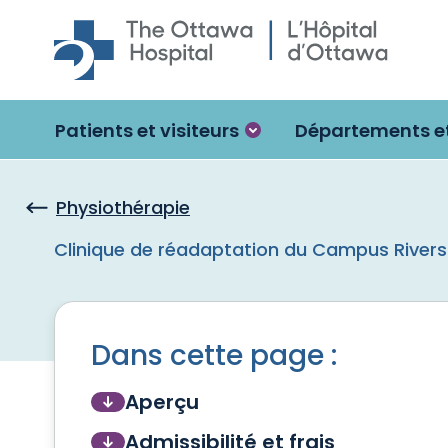
Skip to main content
Patients et visiteurs
Départements et
Physiothérapie
Clinique de réadaptation du Campus Rivers
Dans cette page :
Aperçu
Admissibilité et frais