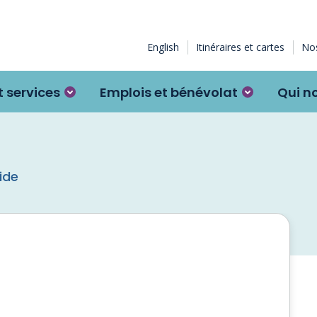
English
Itinéraires et cartes
Nos
 services
Emplois et bénévolat
Qui n
ide