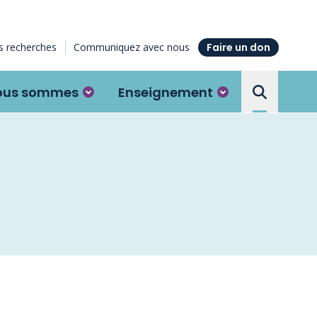
 recherches
Communiquez avec nous
Faire un don
ous sommes
Enseignement
Search the