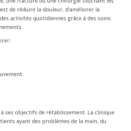
uë, une fracture ou une chirurgie touchant les
 est de réduire la douleur, d’améliorer la
e des activités quotidiennes grâce à des soins
gnements.
orer :
mouvement.
à ses objectifs de rétablissement. La clinique
atients ayant des problèmes de la main, du