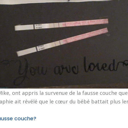
Mike, ont appris la survenue de la fausse couche qu
phie ait révélé que le cœur du bébé battait plus l
ausse couche?