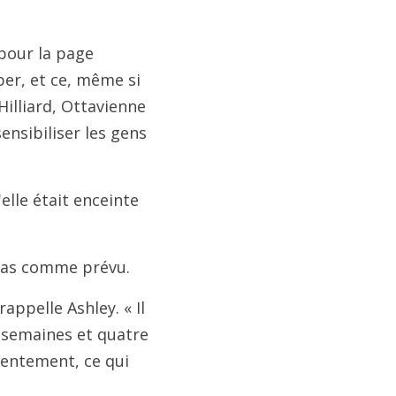
 pour la page
per, et ce, même si
illiard, Ottavienne
ensibiliser les gens
elle était enceinte
 pas comme prévu.
appelle Ashley. « Il
ix semaines et quatre
 lentement, ce qui