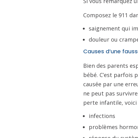
Si vous remarquez un
Composez le 911 dans
saignement qui im
douleur ou crampes
Causes d’une faus
Bien des parents esp
bébé. C’est parfois 
causée par une erreu
ne peut pas survivre.
perte infantile, voic
infections
problèmes hormo
réponse du systè