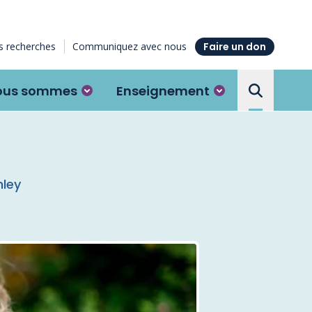
 recherches
Communiquez avec nous
Faire un don
ous sommes
Enseignement
Search the
hley