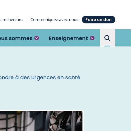
 recherches
Communiquez avec nous
Faire un don
ous sommes
Enseignement
Search the
ondre à des urgences en santé