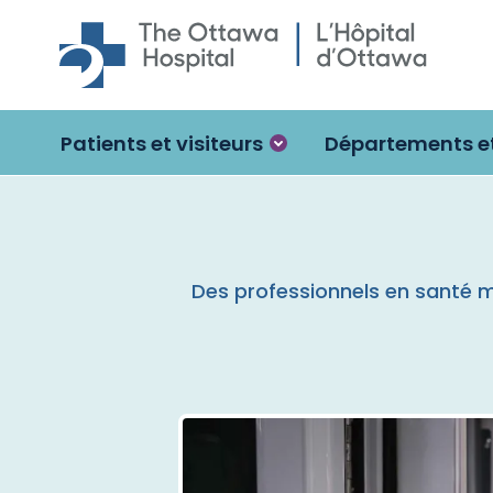
Skip to main content
Patients et visiteurs
Départements et
Des professionnels en santé 