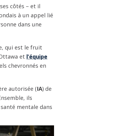
es côtés – et il
ondais à un appel lié
ersonne dans une
 qui est le fruit
’Ottawa et
l’équipe
els chevronnés en
ère autorisée (
IA
) de
Ensemble, ils
 santé mentale dans