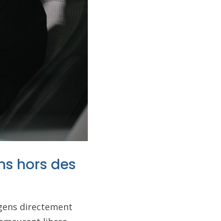
ns hors des
 gens directement